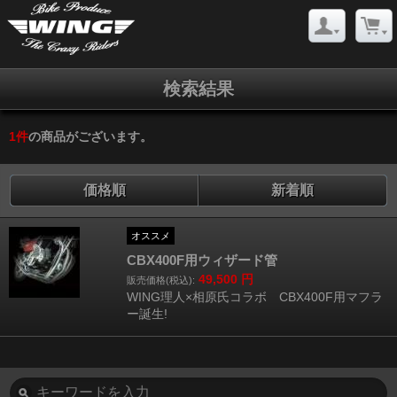
検索結果
1
件
の商品がございます。
価格順
新着順
オススメ
CBX400F用ウィザード管
49,500
円
販売価格(税込):
WING理人×相原氏コラボ CBX400F用マフラ
ー誕生!