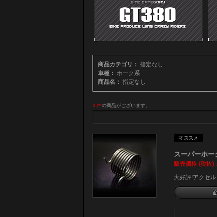
商品カテゴリ：
指定なし
車種：
ホーク系
商品名：
指定なし
2 件
の商品がございます。
スーパーホーク用
販売価格 (税抜)
大好評!アクセ