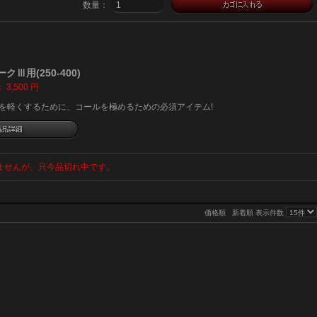
数量：
Ⅲ用(250-400)
：
3,500
円
ルを軽くするために、コールを極めるための必須アイテム!
ませんが、只今品切れ中です。
価格順
新着順
表示件数