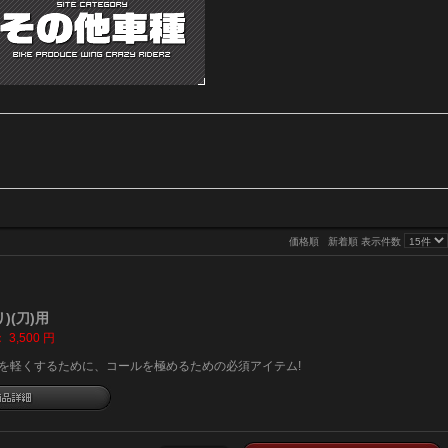
価格順
新着順
表示件数
リ)(刀)用
：
3,500
円
ルを軽くするために、コールを極めるための必須アイテム!