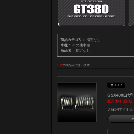
商品カテゴリ：
指定なし
車種：
その他車種
商品名：
指定なし
1 件
の商品がございます。
GSX400E(ザ
販売価格 (税抜)
大好評!アクセ