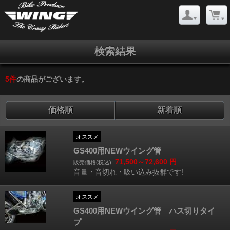
検索結果
5
件
の商品がございます。
価格順
新着順
オススメ
GS400用NEWウイング管
71,500～72,600
円
販売価格(税込):
音量・音切れ・吸い込み抜群です!
オススメ
GS400用NEWウイング管 ハス切りタイ
プ