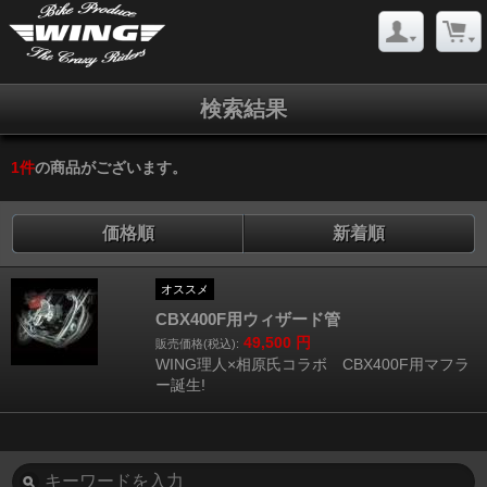
検索結果
1
件
の商品がございます。
価格順
新着順
オススメ
CBX400F用ウィザード管
49,500
円
販売価格(税込):
WING理人×相原氏コラボ CBX400F用マフラ
ー誕生!