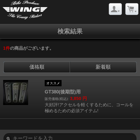
検索結果
1
件
の商品がございます。
価格順
新着順
オススメ
GT380(後期型)用
3,850
円
販売価格(税込):
大好評!アクセルを軽くするために、コールを
極めるための必須アイテム!