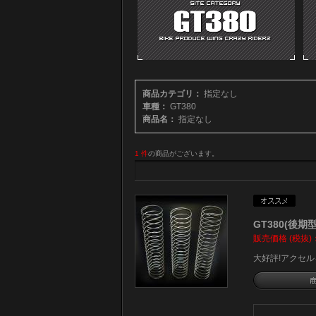
商品カテゴリ：
指定なし
車種：
GT380
商品名：
指定なし
1 件
の商品がございます。
GT380(後期
販売価格 (税抜)
大好評!アクセ