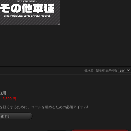
価格順
新着順
表示件数
型)用
：
3,500
円
ルを軽くするために、コールを極めるための必須アイテム!