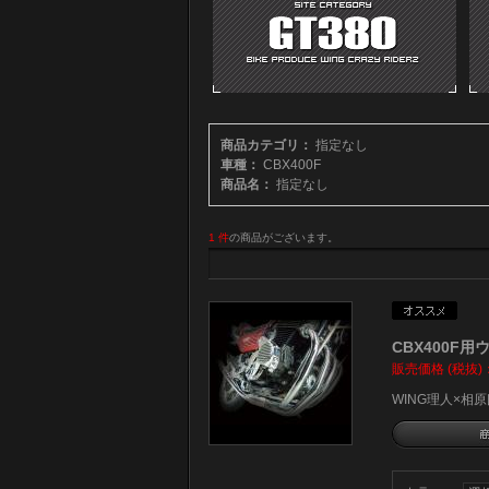
商品カテゴリ：
指定なし
車種：
CBX400F
商品名：
指定なし
1 件
の商品がございます。
CBX400F
販売価格 (税抜)
WING理人×相