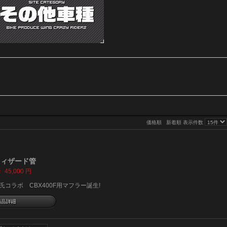
価格順
新着順
表示件数
用ウィザード管
：
45,000
円
原氏コラボ CBX400F用マフラー誕生!