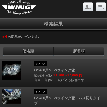
検索結果
5
件
の商品がございます。
価格順
新着順
オススメ
GS400用NEWウイング管
71,500～72,600
円
販売価格(税込):
音量・音切れ・吸い込み抜群です!
オススメ
GS400用NEWウイング管 ハス切りタイ
プ