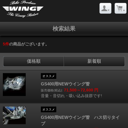
検索結果
5
件
の商品がございます。
価格順
新着順
オススメ
GS400用NEWウイング管
71,500～72,600
円
販売価格(税込):
音量・音切れ・吸い込み抜群です!
オススメ
GS400用NEWウイング管 ハス切りタイ
プ