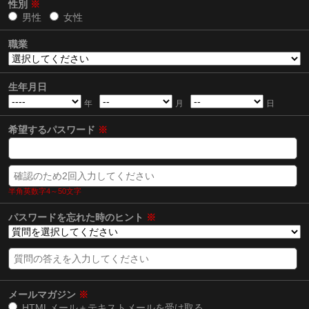
性別
※
男性
女性
職業
生年月日
年
月
日
希望するパスワード
※
半角英数字4～50文字
パスワードを忘れた時のヒント
※
メールマガジン
※
HTMLメール＋テキストメールを受け取る