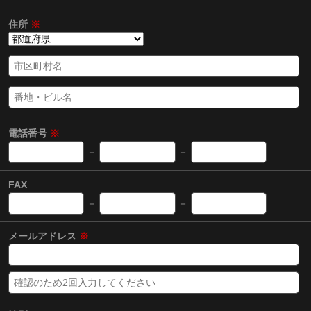
住所
※
電話番号
※
－
－
FAX
－
－
メールアドレス
※