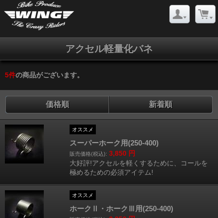
アクセル軽量化バネ
5
件
の商品がございます。
価格順
新着順
オススメ
スーパーホーク用(250-400)
3,850
円
販売価格(税込):
大好評!アクセルを軽くするために、コールを
極めるための必須アイテム!
オススメ
ホークⅡ・ホークⅢ用(250-400)